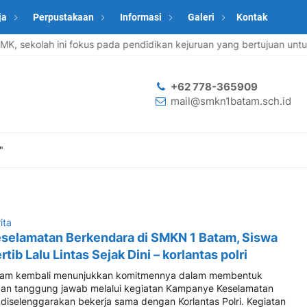
ja
Perpustakaan
Informasi
Galeri
Kontak
 sekolah ini fokus pada pendidikan kejuruan yang bertujuan untuk
+62 778-365909
mail@smkn1batam.sch.id
"
ita
elamatan Berkendara di SMKN 1 Batam, Siswa
tib Lalu Lintas Sejak Dini – korlantas polri
tam kembali menunjukkan komitmennya dalam membentuk
n dan tanggung jawab melalui kegiatan Kampanye Keselamatan
diselenggarakan bekerja sama dengan Korlantas Polri. Kegiatan