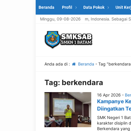
Beranda
Profil
Data Pokok
Unit Ker
juruan (SMK) yang terletak di kota Batam, Indonesia. Sebagai SMK,
Minggu, 09-08-2026
Anda ada di :
Beranda
-
Tag "berkendara
Tag:
berkendara
16 Apr 2026 -
Ber
Kampanye Kes
Diingatkan Ter
SMK Negeri 1 Ba
karakter disipli
Berkendara yang 