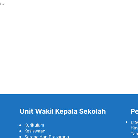
k..
Unit Wakil Kepala Sekolah
P
Dite
Kurikulum
Has
Kesiswaan
Tah
Sarana dan Prasarana