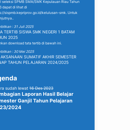
il seleksi SPMB SMA/SMK Kepulauan Riau Tahun
 dapat di lihat di
s://sispmb.kepriprov.go.id/kelulusan-smk. Untuk
njutnya..
rbitkan : 31 Juli 2025
A TERTIB SISWA SMK NEGERI 1 BATAM
HUN 2025
hkan download tata tertib di bawah ini.
rbitkan : 30 Mei 2025
LAKSANAAN SUMATIF AKHIR SEMESTER
NAP TAHUN PELAJARAN 2024/2025
genda
ra sudah lewat
16 Des 2023
mbagian Laporan Hasil Belajar
mester Ganjil Tahun Pelajaran
23/2024