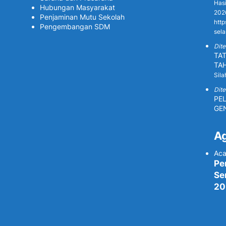
Has
Hubungan Masyarakat
2026
Penjaminan Mutu Sekolah
http
Pengembangan SDM
sela
Dite
TAT
TA
Sila
Dite
PE
GE
A
Aca
Pe
Se
20