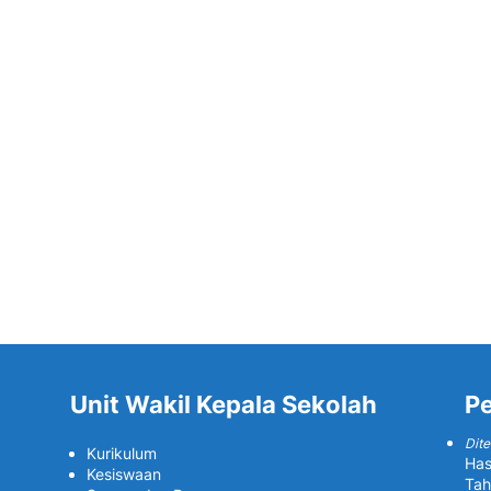
Unit Wakil Kepala Sekolah
P
Dite
Kurikulum
Has
Kesiswaan
Tah