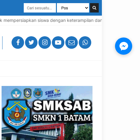
mempersiapkan siswa dengan keterampilan dan pengetahuan praktis u