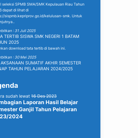
il seleksi SPMB SMA/SMK Kepulauan Riau Tahun
 dapat di lihat di
s://sispmb.kepriprov.go.id/kelulusan-smk. Untuk
njutnya..
rbitkan : 31 Juli 2025
A TERTIB SISWA SMK NEGERI 1 BATAM
HUN 2025
hkan download tata tertib di bawah ini.
rbitkan : 30 Mei 2025
LAKSANAAN SUMATIF AKHIR SEMESTER
NAP TAHUN PELAJARAN 2024/2025
genda
ra sudah lewat
16 Des 2023
mbagian Laporan Hasil Belajar
mester Ganjil Tahun Pelajaran
23/2024