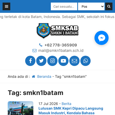
rletak di kota Batam, Indonesia. Sebagai SMK, sekolah ini fokus p
+62 778-365909
mail@smkn1batam.sch.id
Anda ada di :
Beranda
-
Tag "smkn1batam"
Tag:
smkn1batam
17 Jul 2026 -
Berita
Lulusan SMK Kepri Dipacu Langsung
Masuk Industri, Kendala Bahasa