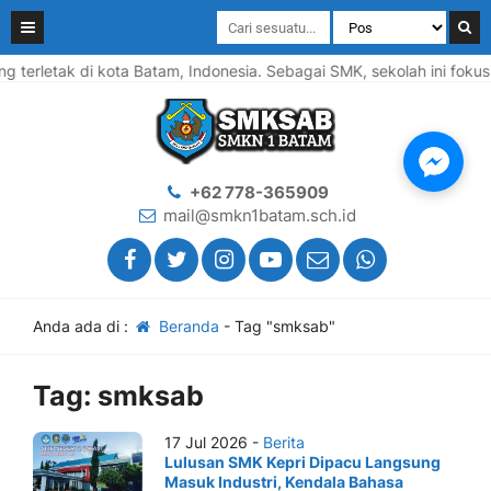
erletak di kota Batam, Indonesia. Sebagai SMK, sekolah ini fokus 
+62 778-365909
mail@smkn1batam.sch.id
Anda ada di :
Beranda
-
Tag "smksab"
Tag:
smksab
17 Jul 2026 -
Berita
Lulusan SMK Kepri Dipacu Langsung
Masuk Industri, Kendala Bahasa