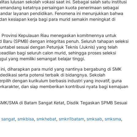
as lulusan sekolah vokasi saat ini. Sebagai salah satu institusi
memandang ketatnya persaingan kuota penerimaan sebagai
standar layanan pendidikan. Fenomena ini menunjukkan bahwa
dan kesiapan kerja bagi para murid semakin meningkat di
an Provinsi Kepulauan Riau menegaskan komitmennya untuk
d Baru (SPMB) dengan integritas penuh. Seluruh tahapan seleksi
kuntabel sesuai dengan Petunjuk Teknis (Juknis) yang telah
keadilan bagi seluruh calon murid, sehingga proses seleksi
gul yang memiliki semangat belajar tinggi.
ur ini, diharapkan para murid yang nantinya bergabung di SMK
dedikasi serta potensi terbaik di bidangnya. Sekolah
ilih dengan kurikulum berbasis industri yang inovatif, guna
karakter, dan siap memberikan kontribusi nyata bagi kemajuan
ta SMK/SMA di Batam Sangat Ketat, Disdik Tegaskan SPMB Sesuai
,
sangat
,
smkbisa
,
smkhebat
,
smkn1batam
,
smksab
,
smksma
,