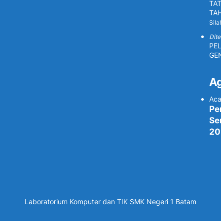
TAT
TA
Sila
Dite
PE
GE
A
Aca
Pe
Se
20
Laboratorium Komputer dan TIK SMK Negeri 1 Batam