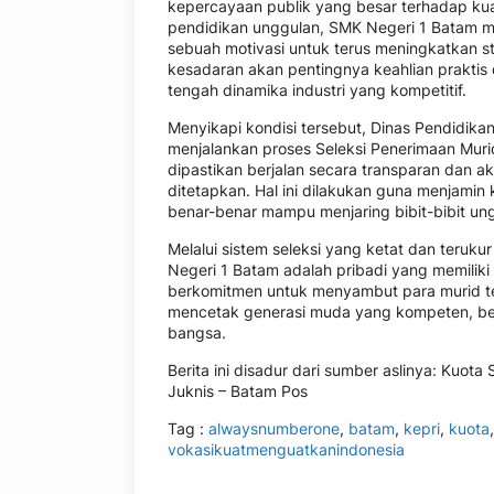
kepercayaan publik yang besar terhadap kualit
pendidikan unggulan, SMK Negeri 1 Batam 
sebuah motivasi untuk terus meningkatkan 
kesadaran akan pentingnya keahlian praktis 
tengah dinamika industri yang kompetitif.
Menyikapi kondisi tersebut, Dinas Pendidik
menjalankan proses Seleksi Penerimaan Muri
dipastikan berjalan secara transparan dan a
ditetapkan. Hal ini dilakukan guna menjamin 
benar-benar mampu menjaring bibit-bibit ung
Melalui sistem seleksi yang ketat dan teruk
Negeri 1 Batam adalah pribadi yang memiliki 
berkomitmen untuk menyambut para murid terp
mencetak generasi muda yang kompeten, ber
bangsa.
Berita ini disadur dari sumber aslinya: Kuo
Juknis – Batam Pos
Tag :
alwaysnumberone
,
batam
,
kepri
,
kuota
vokasikuatmenguatkanindonesia