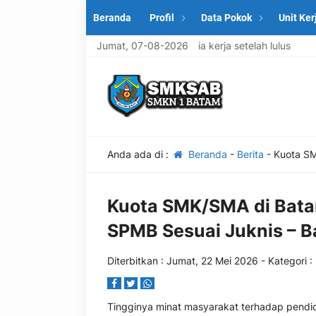
Beranda
Profil
Data Pokok
Unit Ker
etahuan praktis untuk memasuki dunia kerja setelah lulus
Jumat, 07-08-2026
S
Anda ada di :
Beranda
-
Berita
-
Kuota SM
Kuota SMK/SMA di Bata
SPMB Sesuai Juknis – 
Diterbitkan :
Jumat, 22 Mei 2026
- Kategori :
Tingginya minat masyarakat terhadap pendi