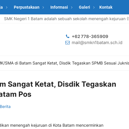
ja
Perpustakaan
Informasi
Galeri
Kontak
MK Negeri 1 Batam adalah sebuah sekolah menengah kejuruan (SMK) y
+62 778-365909
mail@smkn1batam.sch.id
K/SMA di Batam Sangat Ketat, Disdik Tegaskan SPMB Sesuai Jukni
m Sangat Ketat, Disdik Tegaskan
Batam Pos
Berita
dikan menengah kejuruan di Kota Batam mencerminkan